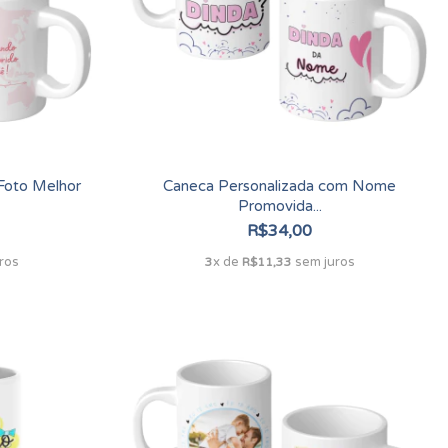
Foto Melhor
Caneca Personalizada com Nome
Promovida...
R$34,00
ros
x de
sem juros
3
R$11,33