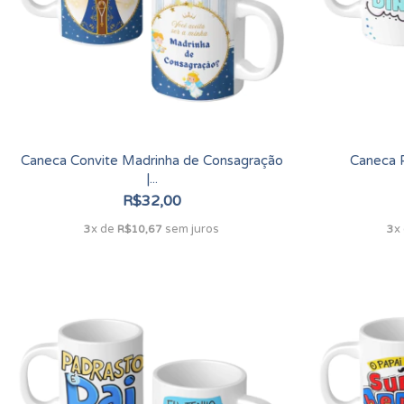
Caneca Convite Madrinha de Consagração
Caneca 
|...
R$32,00
x de
sem juros
x
3
R$10,67
3