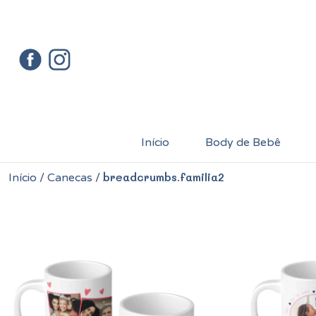
Início
Body de Bebê
breadcrumbs.familia2
Início
/
Canecas
/