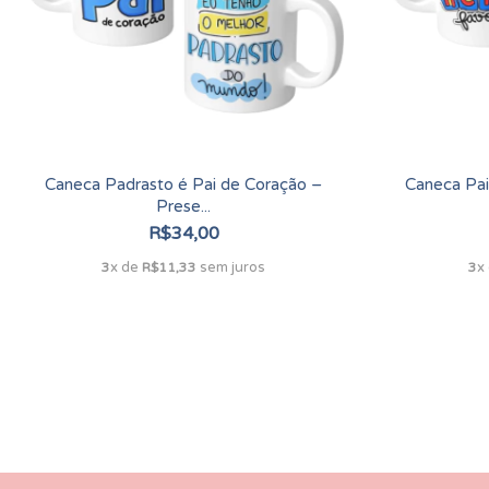
Caneca Padrasto é Pai de Coração –
Caneca Pai
Prese...
R$34,00
x de
sem juros
x
3
R$11,33
3