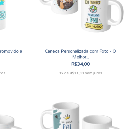
Promovido a
Caneca Personalizada com Foto - O
Melhor...
R$34,00
ros
x de
sem juros
3
R$11,33