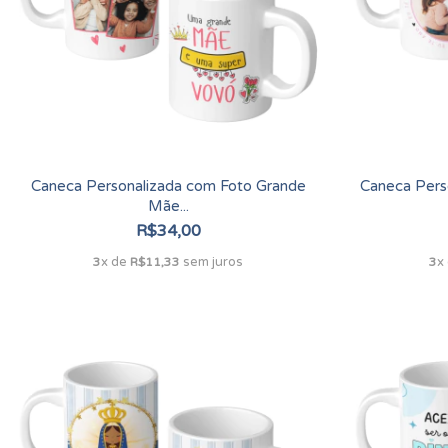
Caneca Personalizada com Foto Grande
Caneca Pers
Mãe...
R$34,00
x de
sem juros
x
3
R$11,33
3