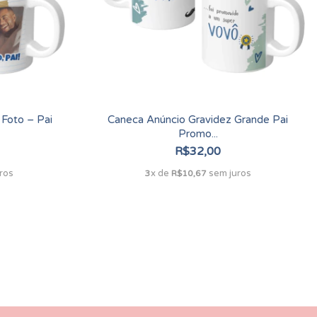
Foto – Pai
Caneca Anúncio Gravidez Grande Pai
Promo...
R$32,00
ros
x de
sem juros
3
R$10,67