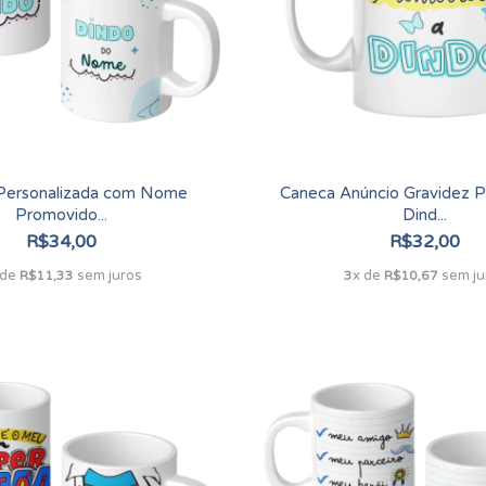
Personalizada com Nome
Caneca Anúncio Gravidez 
Promovido...
Dind...
R$34,00
R$32,00
 de
sem juros
x de
sem ju
R$11,33
3
R$10,67